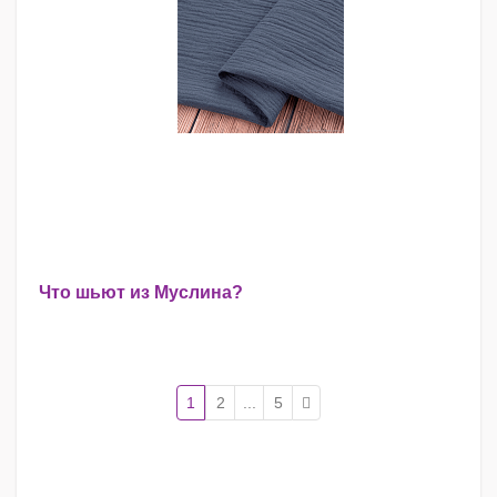
Что шьют из Муслина?
1
2
...
5