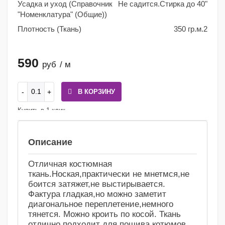
Усадка и уход (Справочник
Не садится.Стирка до 40"
"Номенклатура" (Общие))
Плотность (Ткань)
350 гр.м.2
590
руб
/ м
В КОРЗИНУ
Купить в 1 клик
Сравнение
Избранное
Описание
Отличная костюмная
ткань.Ноская,практически не мнетмся,не
боится затяжет,не выстирывается.
Фактура гладкая,но можно заметит
диагональное переплетение,немного
тянется. Можно кроить по косой. Ткань
отлично подходит для пошива котюмов,