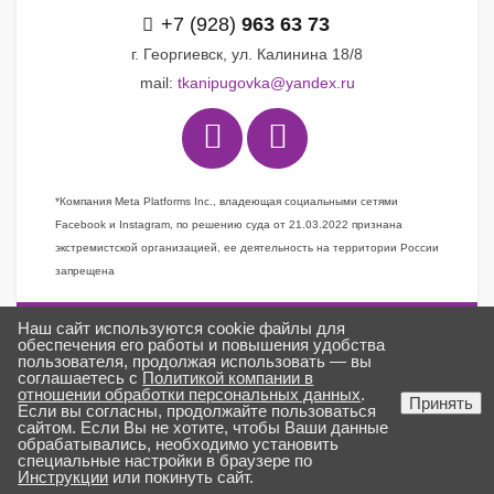
+7 (928)
963 63 73
г. Георгиевск, ул. Калинина 18/8
mail:
tkanipugovka@yandex.ru
*Компания Meta Platforms Inc., владеющая социальными сетями
Facebook и Instagram, по решению суда от 21.03.2022 признана
экстремистской организацией, ее деятельность на территории России
запрещена
Наш сайт используются cookie файлы для
Задать вопрос
обеспечения его работы и повышения удобства
пользователя, продолжая использовать — вы
Заказать звонок
соглашаетесь с
Политикой компании в
отношении обработки персональных данных
.
Создано в
ГИПЕРКУБ®
Принять
Если вы согласны, продолжайте пользоваться
ткани «Пуговка» © 2025
сайтом. Если Вы не хотите, чтобы Ваши данные
обрабатывались, необходимо установить
специальные настройки в браузере по
Инструкции
или покинуть сайт.