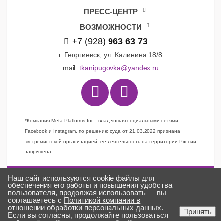
ПРЕСС-ЦЕНТР
ВОЗМОЖНОСТИ
+7 (928)
963 63 73
г. Георгиевск, ул. Калинина 18/8
mail:
tkanipugovka@yandex.ru
*Компания Meta Platforms Inc., владеющая социальными сетями
Facebook и Instagram, по решению суда от 21.03.2022 признана
экстремистской организацией, ее деятельность на территории России
запрещена
Наш сайт используются cookie файлы для
Задать вопрос
обеспечения его работы и повышения удобства
пользователя, продолжая использовать — вы
Заказать звонок
соглашаетесь с
Политикой компании в
отношении обработки персональных данных
.
Создано в
ГИПЕРКУБ®
Принять
Если вы согласны, продолжайте пользоваться
ткани «Пуговка» © 2025