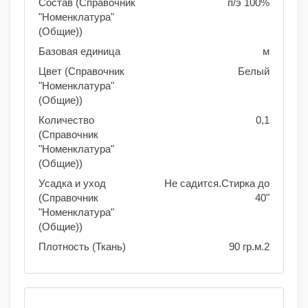
Состав (Справочник
п/э 100%
"Номенклатура"
(Общие))
Базовая единица
м
Цвет (Справочник
Белый
"Номенклатура"
(Общие))
Количество
0,1
(Справочник
"Номенклатура"
(Общие))
Усадка и уход
Не садится.Стирка до
(Справочник
40"
"Номенклатура"
(Общие))
Плотность (Ткань)
90 гр.м.2