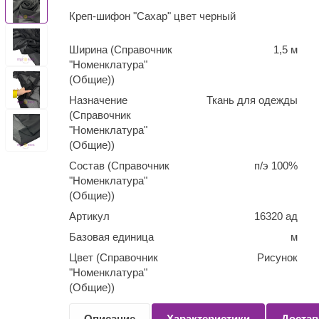
Креп-шифон "Сахар" цвет черный
Ширина (Справочник
1,5 м
"Номенклатура"
(Общие))
Назначение
Ткань для одежды
(Справочник
"Номенклатура"
(Общие))
Состав (Справочник
п/э 100%
"Номенклатура"
(Общие))
Артикул
16320 ад
Базовая единица
м
Цвет (Справочник
Рисунок
"Номенклатура"
(Общие))
Количество
0,1
Описание
Характеристики
Достав