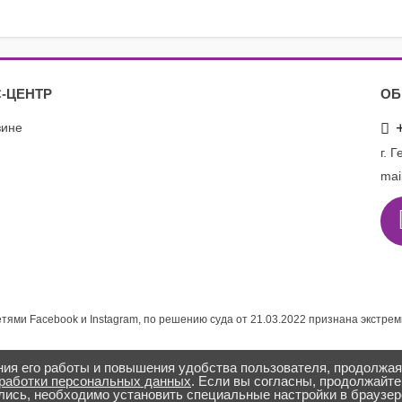
-ЦЕНТР
ОБ
зине
г. 
mai
етями Facebook и Instagram, по решению суда от 21.03.2022 признана экстре
ния его работы и повышения удобства пользователя, продолжа
бработки персональных данных
. Если вы согласны, продолжайте
лись, необходимо установить специальные настройки в браузе
Заказать звонок