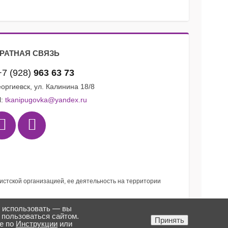
РАТНАЯ СВЯЗЬ
+7 (928)
963 63 73
Георгиевск, ул. Калинина 18/8
l:
tkanipugovka@yandex.ru
мистской организацией, ее деятельность на территории
я использовать — вы
 пользоваться сайтом.
Создано в
ткани «Пуговка» ©
Принять
ре по
Инструкции
или