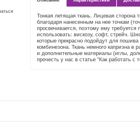
(Справочник
"Номенклатура"
чаться
(Общие))
Тонкая летящая ткань. Лицевая сторона 
благодаря нанесенным на нее точкам (точк
Усадка и уход
Немного садится.
просвечивается, поэтому ему требуется 
(Справочник
Рекомендуем сделать
использовать: вискозу, софт, стрейч. Ши
"Номенклатура"
ВТО. Деликатный уход
которые прекрасно подойдут для пошива 
(Общие))
комбинезона. Ткань немного капризна в р
Плотность (Ткань)
90 гр.м.2
и дополнительные материалы (иглы, доле
прочесть у нас в статье "Как работать с 