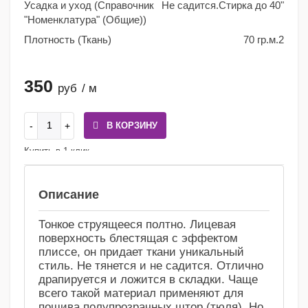
Усадка и уход (Справочник
Не садится.Стирка до 40"
"Номенклатура" (Общие))
Плотность (Ткань)
70 гр.м.2
350
руб
/ м
В КОРЗИНУ
Купить в 1 клик
Сравнение
Избранное
Описание
Тонкое струящееся полтно. Лицевая
поверхность блестящая с эффектом
плиссе, он придает ткани уникальный
стиль. Не тянется и не садится. Отлично
драпируется и ложится в складки. Чаще
всего такой материал применяют для
пошива полупрозрачных штор (тюля). Но