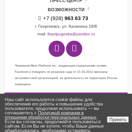
ПРЕСС-ЦЕНТР
ВОЗМОЖНОСТИ
+7 (928)
963 63 73
г. Георгиевск, ул. Калинина 18/8
mail:
tkanipugovka@yandex.ru
*Компания Meta Platforms Inc., владеющая социальными сетями
Facebook и Instagram, по решению суда от 21.03.2022 признана
экстремистской организацией, ее деятельность на территории России
запрещена
Наш сайт используются cookie файлы для
Задать вопрос
обеспечения его работы и повышения удобства
пользователя, продолжая использовать — вы
Заказать звонок
соглашаетесь с
Политикой компании в
отношении обработки персональных данных
.
Создано в
ГИПЕРКУБ®
Принять
Если вы согласны, продолжайте пользоваться
ткани «Пуговка» © 2025
сайтом. Если Вы не хотите, чтобы Ваши данные
обрабатывались, необходимо установить